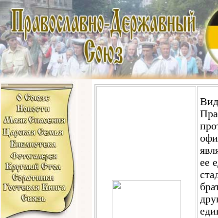
Вид
Пра
про
офи
явл
ее 
ста
бра
дру
еди