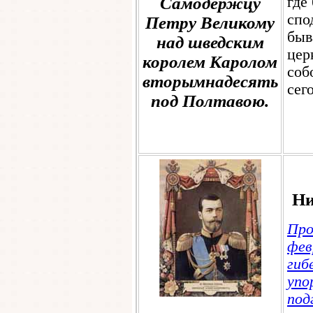
Самодержцу
где
спо
Петру Великому
быв
над шведским
цер
королем Каролом
соб
вторымнадесять
сег
под Полтавою.
Ни
Про
фев
ги
уп
по