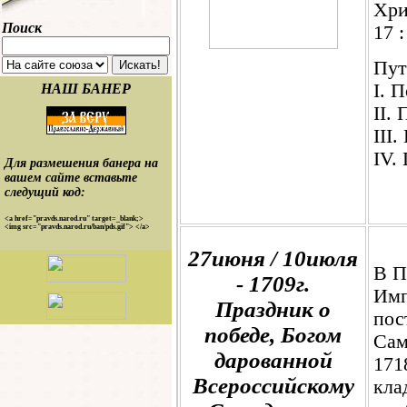
Хри
Поиск
17 :
Пут
I. 
НАШ БАНЕР
II.
III
IV.
Для размешения банера на
вашем сайте вставьте
следущий код:
<a href="pravds.narod.ru" target=_blank;>
<img src="pravds.narod.ru/ban/pds.gif"> </a>
27июня / 10июля
В П
- 1709г.
Имп
Праздник о
пос
победе, Богом
Сам
дарованной
171
Всероссийскому
кла