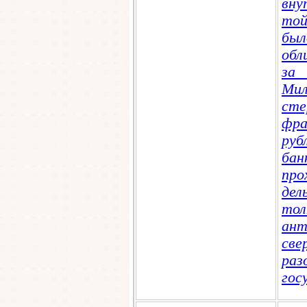
вну
той
был
обл
за 
Ми
ст
фра
руб
ба
пр
дел
тол
ан
св
р
гос